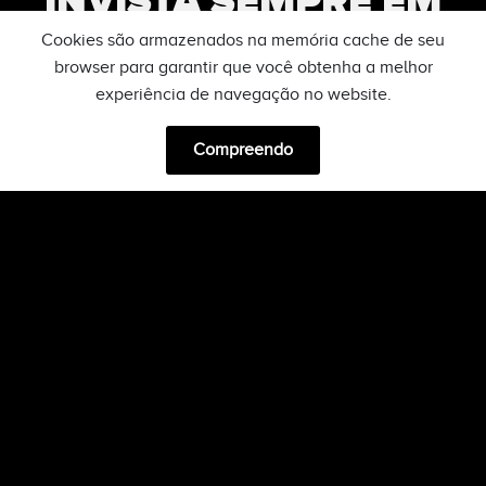
SUA MAIOR
Cookies são armazenados na memória cache de seu
browser para garantir que você obtenha a melhor
VITRINE DIGITAL
experiência de navegação no website.
Compreendo